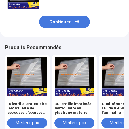
de la taille standard 0.51*0.71m
0.45mm
Continuer
Produits Recommandés
la lentille lenticulaire
3D lentille imprimée
Qualité superb
lenticulaire de
lenticulaire en
LPI de 0.45mm
secousse d'épaisseur
plastique matérielle
l'animal famili
de LPI 0.45mm de la
de la feuille 75
de plastiques d
feuille 75 du film
d'ANIMAL FAMILIER
lentille 3d de f
Meilleur prix
Meilleur prix
Meilleur p
d'impression de
lenticulaire de LPI
de matériel