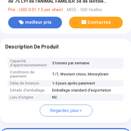
de 75 LPI de l'ANIMAL FAMILIER 3d de lentille
d'épaisseur lenticulaire lenticulaire de la taille
Prix：USD 0.01-1.5 per sheet
MOQ：500 feuilles
standard 0.51*0.71m 0.45mm
meilleur prix
Contactez
Description De Produit
Capacité
3 tonnes par semaine
d'approvisionnement
Conditions de
T/T, Western Union, MoneyGram
paiement
Délai de livraison
1-3 jours après paiement
Détails d'emballage
Emballage standard d'exportation
Lieu d'origine
NC
Regardez plus