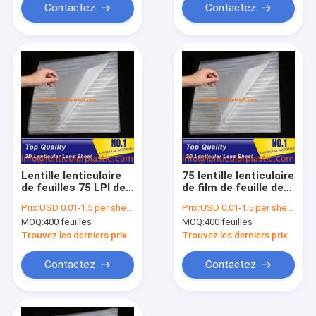
d'épaisseur du dos
en plastique adhésif
Contactez
Contactez
0.58mm
Lentille lenticulaire
75 lentille lenticulaire
de feuilles 75 LPI de
de film de feuille de
0.58mm de plastique
secousse de LPI 3d
Prix:
USD 0.01-1.5 per sheet
Prix:
USD 0.01-1.5 per sheet
lenticulaire Flim
de la taille standard
MOQ:
400 feuilles
MOQ:
400 feuilles
d'épaisseur sans
0.51*0.71m
adhésif pour 3D FLIP
d'animation claire
Trouvez les derniers prix
Trouvez les derniers prix
Images Print Photos
matérielle
lenticulaire d'ANIMAL
Contactez
Contactez
FAMILIER