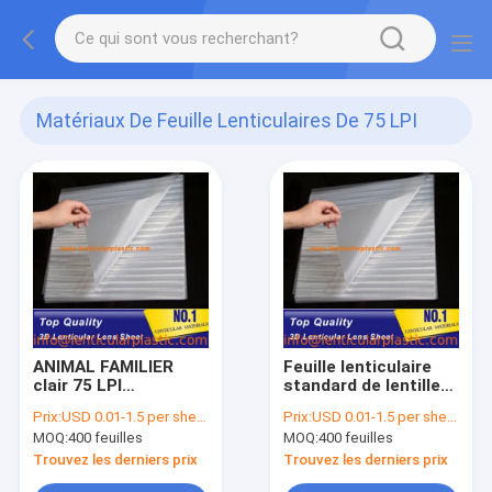
Matériaux De Feuille Lenticulaires De 75 LPI
0.58MM
(5)
ANIMAL FAMILIER
Feuille lenticulaire
clair 75 LPI
standard de lentille
matérielles 3d Flip
de feuilles de LPI 3d
Prix:
USD 0.01-1.5 per sheet
Prix:
USD 0.01-1.5 per sheet
Lenticular Lens
de l'animal familier
MOQ:
400 feuilles
MOQ:
400 feuilles
Sheet AUCUN adhésif
75 de la taille
sur les feuilles
51*71cm 0.58mm
Trouvez les derniers prix
Trouvez les derniers prix
lenticulaires
AUCUN Lenticulars