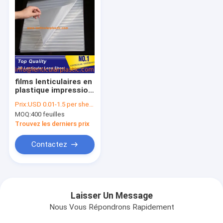
films lenticulaires en
plastique impression
de lentille de 75 LPI
Prix:
USD 0.01-1.5 per sheet
3d des matériaux
MOQ:
400 feuilles
0.58mm d'épaisseur
de feuille lenticulaire
Trouvez les derniers prix
lenticulaire d'ANIMAL
FAMILIER
Contactez
Laisser Un Message
Nous Vous Répondrons Rapidement