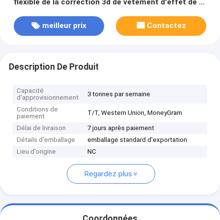
flexible de la correction 3d de vêtement d'effet de la
secousse 3d pour le T-shirts 3d lenticulaire
meilleur prix
Contactez
Description De Produit
Capacité
3 tonnes par semaine
d'approvisionnement
Conditions de
T/T, Western Union, MoneyGram
paiement
Délai de livraison
7 jours après paiement
Détails d'emballage
emballage standard d'exportation
Lieu d'origine
NC
Regardez plus
Coordonnées