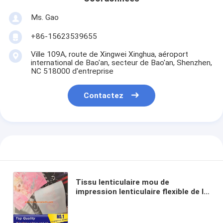
Ms. Gao
+86-15623539655
Ville 109A, route de Xingwei Xinghua, aéroport
international de Bao'an, secteur de Bao'an, Shenzhen,
NC 518000 d'entreprise
Contactez
Tissu lenticulaire mou de
impression lenticulaire flexible de la
correction 3d de vêtement d'effet
de la secousse 3d pour le T-shirts
3d lenticulaire