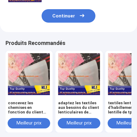
Continuer
Produits Recommandés
concevez les
adaptez les textiles
textiles lentic
chemises en
aux besoins du client
d'habillement 
fonction du client
lenticulaires de
lentille de tpu 
lenticulaires de
chemises de lentille
feuille de che
lentille de feuille
de tissu de
de mode lentic
Meilleur prix
Meilleur prix
Meilleur p
d'habillement de
conception d'images
matérielle flex
matériel lenticulaire
de tpu doux
tissu pour des
de tpu imprimant le
lenticulaire
vêtements