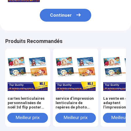
d'étiquettes de coup pour
l'habillement
Continuer
Produits Recommandés
cartes lenticulaires
service d'impression
La vente en gr
personnalisées de
lenticulaire de
adaptent
noël 3d flip poster
repères de photo
l'impression a
impression photo
d'image d'animation
besoins du cli
lenticulaire image -
d'autocollant de
lenticulaire
Meilleur prix
Meilleur prix
Meilleur p
impression de
secousse de paysage
lenticulaire a
feuilles lenticulaires
de films
de cartes
PET
cinématographiques
d'instruction 