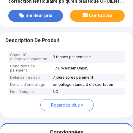
correction lenticulaire pp qu'en plastique CHOIENT
l'autocollant lenticulaire d'impression lenticulaire
d'étiquettes de coup pour l'habillement
meilleur prix
Contactez
Description De Produit
Capacité
3 tonnes par semaine
d'approvisionnement
Conditions de
T/T, Western Union,
paiement
Délai de livraison
7 jours après paiement
Détails d'emballage
emballage standard d'exportation
Lieu d'origine
NC
Regardez plus
Coordonnées