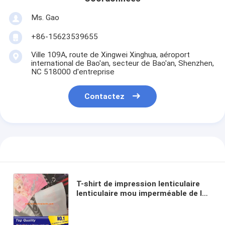
Ms. Gao
+86-15623539655
Ville 109A, route de Xingwei Xinghua, aéroport
international de Bao'an, secteur de Bao'an, Shenzhen,
NC 518000 d'entreprise
Contactez
T-shirt de impression lenticulaire
lenticulaire mou imperméable de la
secousse 3d de label du tissu 3D
TPU sur des tissus pour des
vêtements de textile