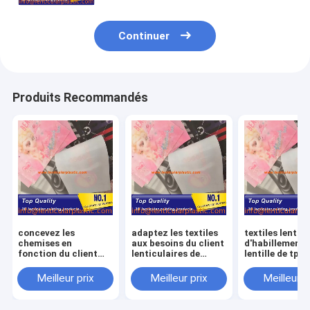
Continuer
Produits Recommandés
concevez les
adaptez les textiles
textiles lentic
chemises en
aux besoins du client
d'habillement 
fonction du client
lenticulaires de
lentille de tpu 
lenticulaires de
chemises de lentille
feuille de che
lentille de feuille
de tissu de
de mode lentic
Meilleur prix
Meilleur prix
Meilleur p
d'habillement de
conception d'images
matérielle flex
matériel lenticulaire
de tpu doux
tissu pour des
de tpu imprimant le
lenticulaire
vêtements