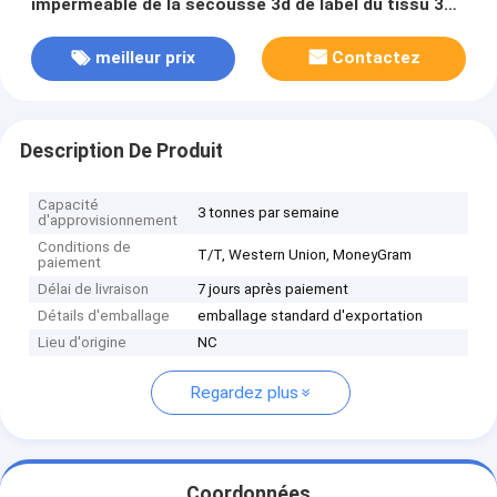
imperméable de la secousse 3d de label du tissu 3D
TPU sur des tissus pour des vêtements de textile
meilleur prix
Contactez
Description De Produit
Capacité
3 tonnes par semaine
d'approvisionnement
Conditions de
T/T, Western Union, MoneyGram
paiement
Délai de livraison
7 jours après paiement
Détails d'emballage
emballage standard d'exportation
Lieu d'origine
NC
Regardez plus
Coordonnées