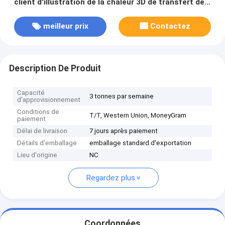
client d'illustration de la chaleur 3D de transfert de
tissus mous lenticulaires de la correction TPU 3D
pour l'habillement d'habillement
meilleur prix
Contactez
Description De Produit
Capacité
3 tonnes par semaine
d'approvisionnement
Conditions de
T/T, Western Union, MoneyGram
paiement
Délai de livraison
7 jours après paiement
Détails d'emballage
emballage standard d'exportation
Lieu d'origine
NC
Regardez plus
Coordonnées