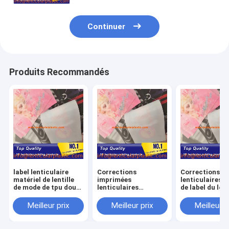
d'habillement
Continuer
Produits Recommandés
label lenticulaire
Corrections
Corrections
matériel de lentille
imprimées
lenticulaires m
de mode de tpu doux
lenticulaires
de label du log
lenticulaire fait sur
d'hologramme de la
correction
commande de tissu
correction 3D TPU
d'impression d
Meilleur prix
Meilleur prix
Meilleur p
pour des
de chaleur de logo
chaleur de la f
vêtements/hoodies/chemises
fait sur commande
lenticulaire fa
de transfert pour des
commande 3d