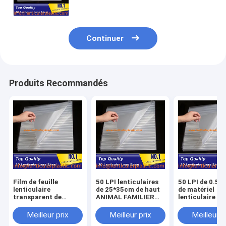
de LPI sans adhésif
Continuer
Produits Recommandés
Film de feuille
50 LPI lenticulaires
50 LPI de 0.5
lenticulaire
de 25*35cm de haut
de matériel
transparent de
ANIMAL FAMILIER
lenticulaire de
lentille de LPI 3D
transparent de la
feuille 51x71
d'ANIMAL FAMILIER
taille 0.58mm de la
aucun adhésif
Meilleur prix
Meilleur prix
Meilleur p
plastiques
feuille 3D de matériel
3d l'imprimant