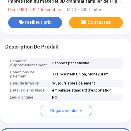
impression du matériel 3D d'animal familier de Flip
Lenticular Sheet 0.58mm de lentille de LPI sans
Prix：USD 0.01-1.5 per sheet
MOQ：400 feuilles
adhésif
meilleur prix
Contactez
Description De Produit
Capacité
3 tonnes par semaine
d'approvisionnement
Conditions de
T/T, Western Union, MoneyGram
paiement
Délai de livraison
1-3 jours après paiement
Détails d'emballage
emballage standard d'exportation
Lieu d'origine
NC
Regardez plus