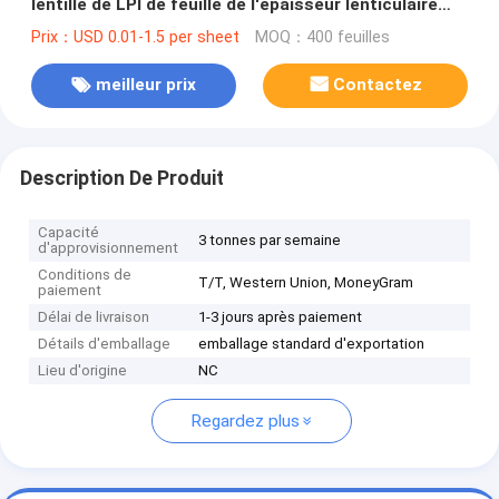
lentille de LPI de feuille de l'épaisseur lenticulaire
lenses-3d de l'achat online-0.58mm
Prix：USD 0.01-1.5 per sheet
MOQ：400 feuilles
meilleur prix
Contactez
Description De Produit
Capacité
3 tonnes par semaine
d'approvisionnement
Conditions de
T/T, Western Union, MoneyGram
paiement
Délai de livraison
1-3 jours après paiement
Détails d'emballage
emballage standard d'exportation
Lieu d'origine
NC
Regardez plus