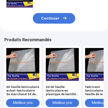
Continuer
Produits Recommandés
60 feuille lenticulaire
3d 60 feuille
fabricant
achat-lenticulaire
lenticulaire en
lenticulaire In
du marchand 3d de
plastique de lentille
feuille de la fe
lentille de la lentille
de lentille de LPI
60 LPI lens-0
price-0.58mm de LPI
d'épaisseur
d'animation
Meilleur prix
Meilleur prix
Meilleur p
de lentille
lenticulaire du plat
lenticulaire