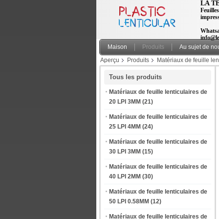
LA T
Feuilles
impres
Whatsa
info@le
Maison
Produits
Au sujet de no
Aperçu
Produits
Matériaux de feuille le
3d d'adhesive-0.9mm à vendre
Tous les produits
Matériaux de feuille lenticulaires de
20 LPI 3MM
(21)
Matériaux de feuille lenticulaires de
25 LPI 4MM
(24)
Matériaux de feuille lenticulaires de
30 LPI 3MM
(15)
Matériaux de feuille lenticulaires de
40 LPI 2MM
(30)
Matériaux de feuille lenticulaires de
50 LPI 0.58MM
(12)
Matériaux de feuille lenticulaires de