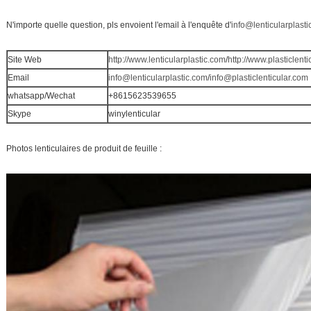
N'importe quelle question, pls envoient l'email à
l'
enquête d'
info@lenticularplast
Site Web
http://www.lenticularplastic.com
/
http://www.plasticlent
Email
info@lenticularplastic.com
/
info@plasticlenticular.com
whatsapp/Wechat
+8615623539655
Skype
winylenticular
Photos lenticulaires de produit de feuille :