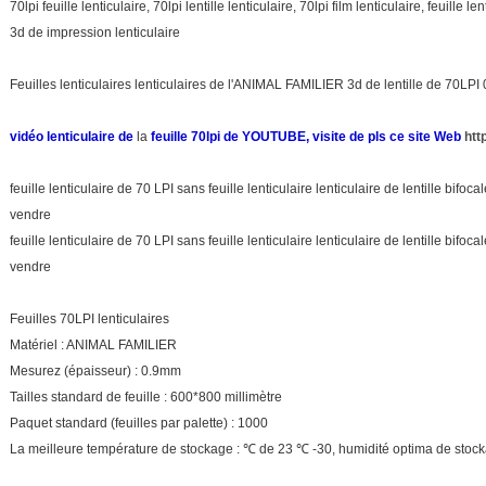
70lpi feuille lenticulaire, 70lpi lentille lenticulaire, 70lpi film lenticulaire, feuille len
3d de impression lenticulaire
Feuilles lenticulaires lenticulaires de l'ANIMAL FAMILIER 3d de lentille de 70LP
vidéo lenticulaire de
la
feuille 70lpi de YOUTUBE, visite de pls ce site Web
htt
feuille lenticulaire de 70 LPI sans feuille lenticulaire lenticulaire de lentille bif
vendre
feuille lenticulaire de 70 LPI sans feuille lenticulaire lenticulaire de lentille bif
vendre
Feuilles 70LPI lenticulaires
Matériel : ANIMAL FAMILIER
Mesurez (épaisseur) : 0.9mm
Tailles standard de feuille : 600*800 millimètre
Paquet standard (feuilles par palette) : 1000
La meilleure température de stockage : ℃ de 23 ℃ -30, humidité optima de stoc