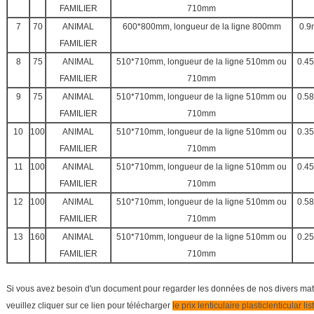
FAMILIER
710mm
7
70
ANIMAL
600*800mm, longueur de la ligne 800mm
0.
FAMILIER
8
75
ANIMAL
510*710mm, longueur de la ligne 510mm ou
0.4
FAMILIER
710mm
9
75
ANIMAL
510*710mm, longueur de la ligne 510mm ou
0.5
FAMILIER
710mm
10
100
ANIMAL
510*710mm, longueur de la ligne 510mm ou
0.3
FAMILIER
710mm
11
100
ANIMAL
510*710mm, longueur de la ligne 510mm ou
0.4
FAMILIER
710mm
12
100
ANIMAL
510*710mm, longueur de la ligne 510mm ou
0.5
FAMILIER
710mm
13
160
ANIMAL
510*710mm, longueur de la ligne 510mm ou
0.2
FAMILIER
710mm
Si vous avez besoin d'un document pour regarder les données de nos divers matéri
veuillez cliquer sur ce lien pour télécharger
le prix lenticulaire plasticlenticular lis