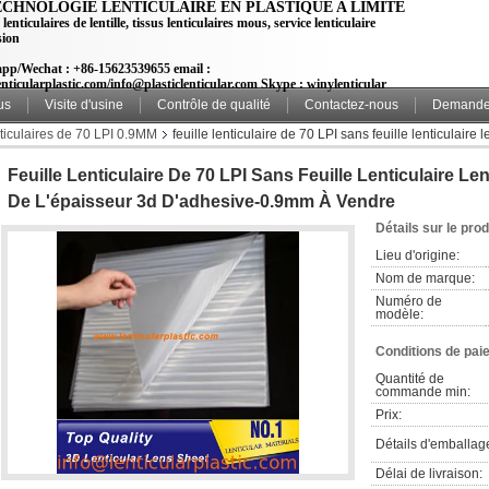
ECHNOLOGIE LENTICULAIRE EN PLASTIQUE A LIMITÉ
 lenticulaires de lentille, tissus lenticulaires mous, service lenticulaire
sion
pp/Wechat : +86-15623539655 email :
nticularplastic.com/info@plasticlenticular.com Skype : winylenticular
us
Visite d'usine
Contrôle de qualité
Contactez-nous
Demande 
nticulaires de 70 LPI 0.9MM
feuille lenticulaire de 70 LPI sans feuille lenticulaire l
Feuille Lenticulaire De 70 LPI Sans Feuille Lenticulaire Len
De L'épaisseur 3d D'adhesive-0.9mm À Vendre
Détails sur le prod
Lieu d'origine:
Nom de marque:
Numéro de 
modèle:
Conditions de pai
Quantité de 
commande min:
Prix:
Détails d'emballag
Délai de livraison: