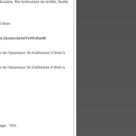
ticulaire, film lenticulaire de lentille, feuille
I 0.9mm
ps://youtu.be/wtTvHKdhatM
ocale de l'épaisseur 3d d'adhesive-0.9mm à
ocale de l'épaisseur 3d d'adhesive-0.9mm à
kage : 70%