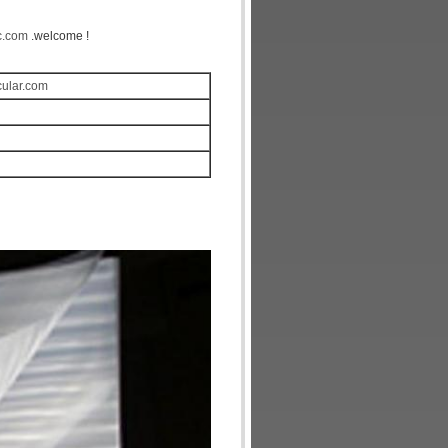
ic.com
.welcome !
icular.com