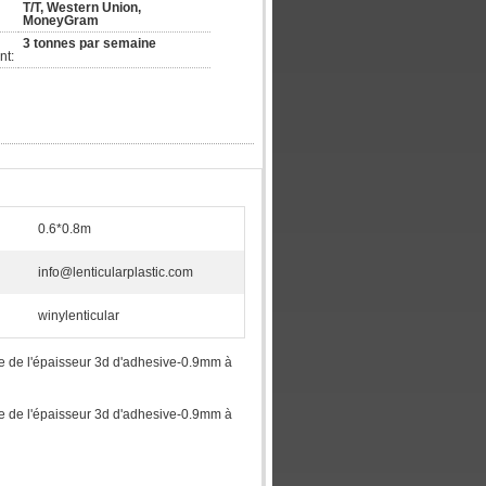
T/T, Western Union, 
MoneyGram
3 tonnes par semaine
nt:
0.6*0.8m
info@lenticularplastic.com
winylenticular
ocale de l'épaisseur 3d d'adhesive-0.9mm à
ocale de l'épaisseur 3d d'adhesive-0.9mm à