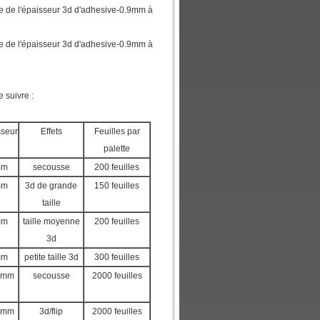
ocale de l'épaisseur 3d d'adhesive-0.9mm à
ocale de l'épaisseur 3d d'adhesive-0.9mm à
e suivre :
sseur
Effets
Feuilles par
palette
mm
secousse
200 feuilles
mm
3d de grande
150 feuilles
taille
mm
taille moyenne
200 feuilles
3d
mm
petite taille 3d
300 feuilles
8mm
secousse
2000 feuilles
8mm
3d/flip
2000 feuilles