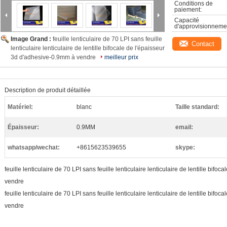
Conditions de 
paiement:
Capacité 
d'approvisionneme
Image Grand :
feuille lenticulaire de 70 LPI sans feuille
Contact
lenticulaire lenticulaire de lentille bifocale de l'épaisseur
3d d'adhesive-0.9mm à vendre
meilleur prix
Description de produit détaillée
Matériel:
blanc
Taille standard:
Épaisseur:
0.9MM
email:
whatsapp/wechat:
+8615623539655
skype:
feuille lenticulaire de 70 LPI sans feuille lenticulaire lenticulaire de lentille bif
vendre
feuille lenticulaire de 70 LPI sans feuille lenticulaire lenticulaire de lentille bif
vendre