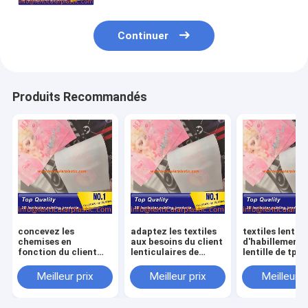
Continuer
Produits Recommandés
concevez les
adaptez les textiles
textiles lentic
chemises en
aux besoins du client
d'habillement 
fonction du client
lenticulaires de
lentille de tpu 
lenticulaires de
chemises de lentille
feuille de che
lentille de feuille
de tissu de
de mode lentic
Meilleur prix
Meilleur prix
Meilleur p
d'habillement de
conception d'images
matérielle flex
matériel lenticulaire
de tpu doux
tissu pour des
de tpu imprimant le
lenticulaire
vêtements