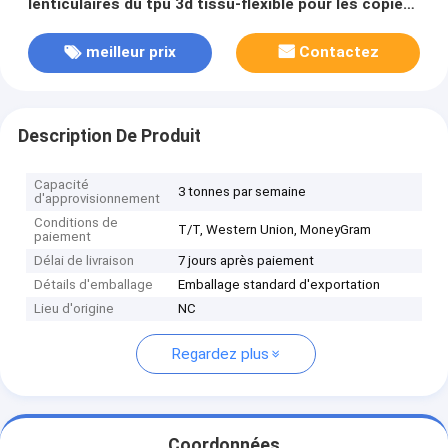
lenticulaires du tpu 3d tissu-flexible pour les copies
habillement-lenticulaires pour des vêtements
meilleur prix
Contactez
Description De Produit
Capacité
3 tonnes par semaine
d'approvisionnement
Conditions de
T/T, Western Union, MoneyGram
paiement
Délai de livraison
7 jours après paiement
Détails d'emballage
Emballage standard d'exportation
Lieu d'origine
NC
Regardez plus
Coordonnées