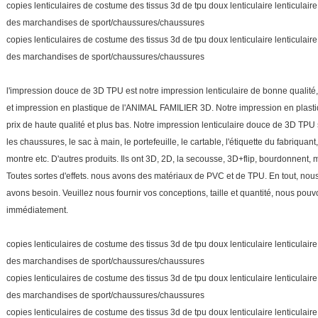
copies lenticulaires de costume des tissus 3d de tpu doux lenticulaire lenticulai
des marchandises de sport/chaussures/chaussures
copies lenticulaires de costume des tissus 3d de tpu doux lenticulaire lenticulai
des marchandises de sport/chaussures/chaussures
l'impression douce de 3D TPU est notre impression lenticulaire de bonne qualité
et impression en plastique de l'ANIMAL FAMILIER 3D. Notre impression en plast
prix de haute qualité et plus bas. Notre impression lenticulaire douce de 3D TPU s
les chaussures, le sac à main, le portefeuille, le cartable, l'étiquette du fabriquan
montre etc. D'autres produits. Ils ont 3D, 2D, la secousse, 3D+flip, bourdonnent, 
Toutes sortes d'effets. nous avons des matériaux de PVC et de TPU. En tout, nous
avons besoin. Veuillez nous fournir vos conceptions, taille et quantité, nous pou
immédiatement.
copies lenticulaires de costume des tissus 3d de tpu doux lenticulaire lenticulai
des marchandises de sport/chaussures/chaussures
copies lenticulaires de costume des tissus 3d de tpu doux lenticulaire lenticulai
des marchandises de sport/chaussures/chaussures
copies lenticulaires de costume des tissus 3d de tpu doux lenticulaire lenticulai