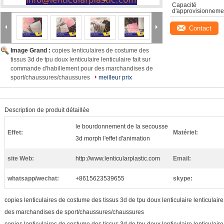
Capacité 
d'approvisionneme
Contact
Image Grand :
copies lenticulaires de costume des
tissus 3d de tpu doux lenticulaire lenticulaire fait sur
commande d'habillement pour des marchandises de
sport/chaussures/chaussures
meilleur prix
Description de produit détaillée
le bourdonnement de la secousse
Effet:
Matériel:
3d morph l'effet d'animation
site Web:
http://www.lenticularplastic.com
Email:
whatsapp/wechat:
+8615623539655
skype:
copies lenticulaires de costume des tissus 3d de tpu doux lenticulaire lenticulai
des marchandises de sport/chaussures/chaussures