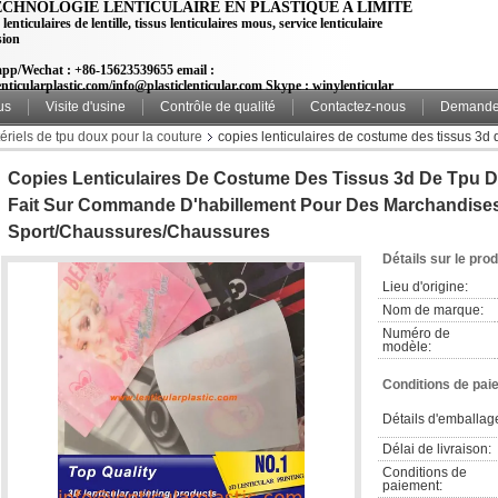
ECHNOLOGIE LENTICULAIRE EN PLASTIQUE A LIMITÉ
 lenticulaires de lentille, tissus lenticulaires mous, service lenticulaire
sion
pp/Wechat : +86-15623539655 email :
nticularplastic.com/info@plasticlenticular.com Skype : winylenticular
us
Visite d'usine
Contrôle de qualité
Contactez-nous
Demande 
tériels de tpu doux pour la couture
copies lenticulaires de costume des tissus 3d de
es de sport/chaussures/chaussures
Copies Lenticulaires De Costume Des Tissus 3d De Tpu Do
Fait Sur Commande D'habillement Pour Des Marchandise
Sport/chaussures/chaussures
Détails sur le prod
Lieu d'origine:
Nom de marque:
Numéro de 
modèle:
Conditions de pai
Détails d'emballag
Délai de livraison:
Conditions de 
paiement: