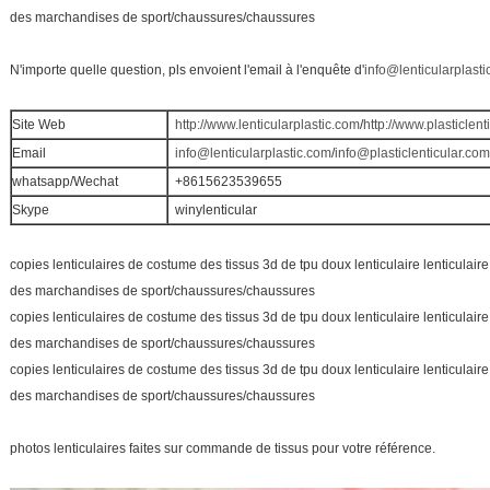
des marchandises de sport/chaussures/chaussures
N'importe quelle question, pls envoient l'email à l'enquête d'
info@lenticularplast
Site Web
http://www.lenticularplastic.com
/
http://www.plasticlent
Email
info@lenticularplastic.com
/
info@plasticlenticular.com
whatsapp/Wechat
+8615623539655
Skype
winylenticular
copies lenticulaires de costume des tissus 3d de tpu doux lenticulaire lenticulai
des marchandises de sport/chaussures/chaussures
copies lenticulaires de costume des tissus 3d de tpu doux lenticulaire lenticulai
des marchandises de sport/chaussures/chaussures
copies lenticulaires de costume des tissus 3d de tpu doux lenticulaire lenticulai
des marchandises de sport/chaussures/chaussures
photos lenticulaires faites sur commande de tissus pour votre référence.