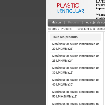
LA T
Feuilles
impres
Whatsa
info@le
Maison
Produits
Au sujet de no
Aperçu
Produits
Tissus lenticulaires ma
commande d'habillement pour des marchandis
Tous les produits
Matériaux de feuille lenticulaires de
20 LPI 3MM
(21)
Matériaux de feuille lenticulaires de
25 LPI 4MM
(24)
Matériaux de feuille lenticulaires de
30 LPI 3MM
(15)
Matériaux de feuille lenticulaires de
40 LPI 2MM
(30)
Matériaux de feuille lenticulaires de
50 LPI 0.58MM
(12)
Matériaux de feuille lenticulaires de