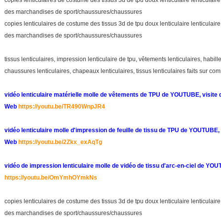
copies lenticulaires de costume des tissus 3d de tpu doux lenticulaire lenticulai
des marchandises de sport/chaussures/chaussures
copies lenticulaires de costume des tissus 3d de tpu doux lenticulaire lenticulai
des marchandises de sport/chaussures/chaussures
tissus lenticulaires, impression lenticulaire de tpu, vêtements lenticulaires, habill
chaussures lenticulaires, chapeaux lenticulaires, tissus lenticulaires faits sur c
vidéo lenticulaire matérielle molle de vêtements de TPU de YOUTUBE, visite d
Web
https://youtu.be/TR490WnpJR4
vidéo lenticulaire molle d'impression de feuille de tissu de TPU de YOUTUBE, v
Web
https://youtu.be/2Zkx_exAqTg
vidéo
de impression lenticulaire molle de vidéo de tissu
d'
arc-en-ciel
de YOUTU
https://youtu.be/OmYmhOYmkNs
copies lenticulaires de costume des tissus 3d de tpu doux lenticulaire lenticulai
des marchandises de sport/chaussures/chaussures