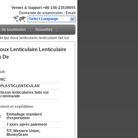
Ventes & Support
+86-156-23539655
Demande de soumission
-
Email
Select Language
de soumission
Nouvelles
 tpu doux lenticulaire lenticulaire fait sur
ux Lenticulaire Lenticulaire
s De
uit:
NC
PLASTICLENTICULAR
tissus lenticulaires faits sur 
commande
ement et expédition:
Emballage standard 
e:
d'exportation
7 jours après paiement
T/T, Western Union, 
MoneyGram