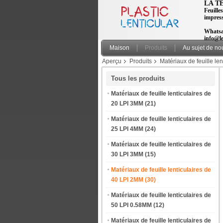
LA T
Feuilles
impres
Whatsa
info@le
Maison
Produits
Au sujet de no
Aperçu
Produits
Matériaux de feuille le
picoseconde sans support adhésif
Tous les produits
Matériaux de feuille lenticulaires de
20 LPI 3MM
(21)
Matériaux de feuille lenticulaires de
25 LPI 4MM
(24)
Matériaux de feuille lenticulaires de
30 LPI 3MM
(15)
Matériaux de feuille lenticulaires de
40 LPI 2MM
(30)
Matériaux de feuille lenticulaires de
50 LPI 0.58MM
(12)
Matériaux de feuille lenticulaires de