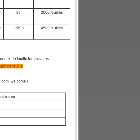
m
3d
2000 feuilles
m
3d/flip
4500 feuilles
aux de feuille lenticulaires,
t.pdf de feuille
ic.com
.welcome !
icular.com