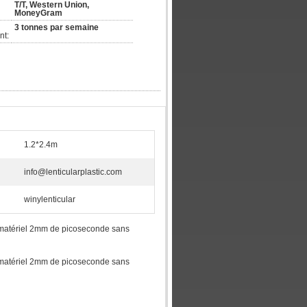
T/T, Western Union, 
MoneyGram
3 tonnes par semaine
nt:
1.2*2.4m
info@lenticularplastic.com
winylenticular
 du matériel 2mm de picoseconde sans
 du matériel 2mm de picoseconde sans