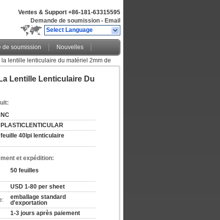
Ventes & Support
+86-181-63315595
Demande de soumission
-
Email
Select Language
de soumission
Nouvelles
la lentille lenticulaire du matériel 2mm de
a Lentille Lenticulaire Du
uit:
NC
PLASTICLENTICULAR
feuille 40lpi lenticulaire
ement et expédition:
50 feuilles
USD 1-80 per sheet
emballage standard 
e:
d'exportation
1-3 jours après paiement