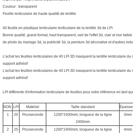
Couleur : transparent
Feuille lenticulaire de haute qualité de lentille
40 feuille en plastique lenticulaire lenticulaire de la lentille 3d de LPI
Bonne qualité, grand format, haut transparent, oeil de l'effet 3d, clair et non faible l
de photo du mariage 3d, la publicité 3d, la peinture 3d décorative et d'autres indu
L'achat les feuilles lenticulaires de 40 LPI 3D masquent la lentille lenticulaire
support adhésif
L'achat les feuilles lenticulaires de 40 LPI 3D masquent la lentille lenticulaire
support adhésif
LPI différente d'information lenticulaire de feuilles pour votre référence en tant qu
NON.
LPI
Matériel
Taille standard
Épaisse
1
20
Picoseconde
1200*2400mm, longueur de la ligne
3mm
2400mm
2
25
Picoseconde
1200*2400mm, longueur de la ligne
4mm