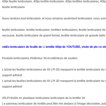
40lpi feuille lenticulaire, 40lpi lentille lenticulaire, 40lpi lentilles lenticulaires, 4
feuille lenticulaire
Nous rendons tout lenticulaire, et nous rendons seulement lenticulaire, nous som
feuille lenticulaire, lentille lenticulaire, lentilles lenticulaires, feuille lenticulaire 
secousse, feuille lenticulaire de grand format, lentille lenticulaire de grande taille
vidéo lenticulaire de feuille de
la
lentille 40lpi de YOUTUBE, visite de pls ce s
Produits lenticulaires d'intérieur 3d et extérieurs de soutien.
L'achat les feuilles lenticulaires de 40 LPI 3D masquent la lentille lenticulaire
support adhésif
L'achat les feuilles lenticulaires de 40 LPI 3D masquent la lentille lenticulaire
support adhésif
40LPI feuille en plastique lenticulaire lenticulaire de la lentille 3d
Le panneau lenticulaire de lentille peut être mis dedans à l'image décorative, pub