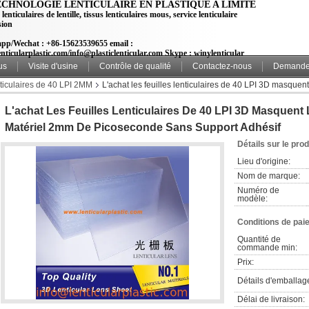
ECHNOLOGIE LENTICULAIRE EN PLASTIQUE A LIMITÉ
 lenticulaires de lentille, tissus lenticulaires mous, service lenticulaire
sion
pp/Wechat : +86-15623539655 email :
nticularplastic.com/info@plasticlenticular.com Skype : winylenticular
us
Visite d'usine
Contrôle de qualité
Contactez-nous
Demande 
nticulaires de 40 LPI 2MM
L'achat les feuilles lenticulaires de 40 LPI 3D masquent 
L'achat Les Feuilles Lenticulaires De 40 LPI 3D Masquent L
Matériel 2mm De Picoseconde Sans Support Adhésif
Détails sur le prod
Lieu d'origine:
Nom de marque:
Numéro de 
modèle:
Conditions de pai
Quantité de 
commande min:
Prix:
Détails d'emballag
Délai de livraison: