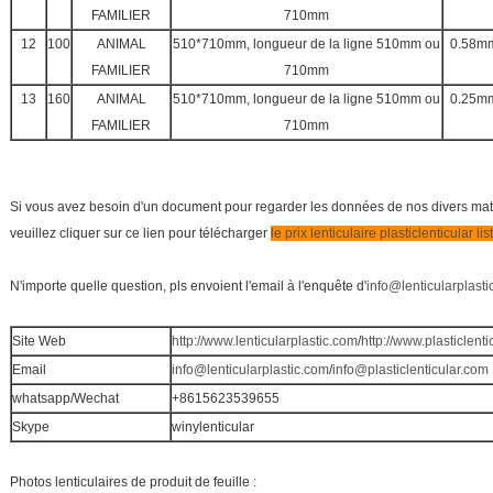
FAMILIER
710mm
12
100
ANIMAL
510*710mm, longueur de la ligne 510mm ou
0.58m
FAMILIER
710mm
13
160
ANIMAL
510*710mm, longueur de la ligne 510mm ou
0.25m
FAMILIER
710mm
Si vous avez besoin d'un document pour regarder les données de nos divers matéri
veuillez cliquer sur ce lien pour télécharger
le prix lenticulaire plasticlenticular lis
N'importe quelle question, pls envoient l'email à
l'
enquête d'
info@lenticularplast
Site Web
http://www.lenticularplastic.com
/
http://www.plasticlent
Email
info@lenticularplastic.com
/
info@plasticlenticular.com
whatsapp/Wechat
+8615623539655
Skype
winylenticular
Photos lenticulaires de produit de feuille :