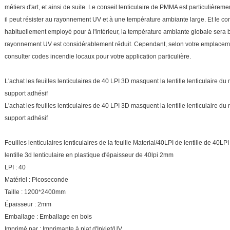
métiers d'art, et ainsi de suite. Le conseil lenticulaire de PMMA est particulière
il peut résister au rayonnement UV et à une température ambiante large. Et le con
habituellement employé pour à l'intérieur, la température ambiante globale sera 
rayonnement UV est considérablement réduit. Cependant, selon votre emplaceme
consulter codes incendie locaux pour votre application particulière.
L'achat les feuilles lenticulaires de 40 LPI 3D masquent la lentille lenticulaire
support adhésif
L'achat les feuilles lenticulaires de 40 LPI 3D masquent la lentille lenticulaire
support adhésif
Feuilles lenticulaires lenticulaires de la feuille Material/40LPI de lentille de 40LPI
lentille 3d lenticulaire en plastique d'épaisseur de 40lpi 2mm
LPI : 40
Matériel : Picoseconde
Taille : 1200*2400mm
Épaisseur : 2mm
Emballage : Emballage en bois
Imprimé par : Imprimante à plat d'Inkjet/UV