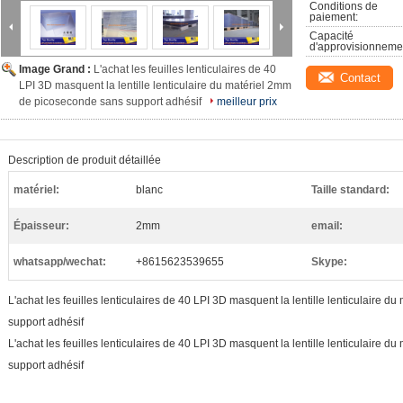
Conditions de 
paiement:
Capacité 
d'approvisionneme
Image Grand :
L'achat les feuilles lenticulaires de 40
Contact
LPI 3D masquent la lentille lenticulaire du matériel 2mm
de picoseconde sans support adhésif
meilleur prix
Description de produit détaillée
matériel:
blanc
Taille standard:
Épaisseur:
2mm
email:
whatsapp/wechat:
+8615623539655
Skype:
L'achat les feuilles lenticulaires de 40 LPI 3D masquent la lentille lenticulaire
support adhésif
L'achat les feuilles lenticulaires de 40 LPI 3D masquent la lentille lenticulaire
support adhésif