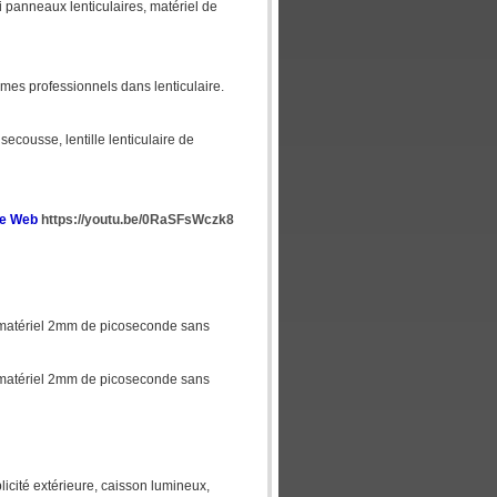
0lpi panneaux lenticulaires, matériel de
mes professionnels dans lenticulaire.
de secousse, lentille lenticulaire de
ite Web
https://youtu.be/0RaSFsWczk8
 du matériel 2mm de picoseconde sans
 du matériel 2mm de picoseconde sans
licité extérieure, caisson lumineux,