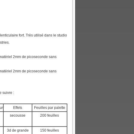
enticulaire fort. Très utilisé dans le studio
stries.
 du matériel 2mm de picoseconde sans
 du matériel 2mm de picoseconde sans
e suivre :
ur
Effets
Feuilles par palette
secousse
200 feuilles
3d de grande
150 feuilles