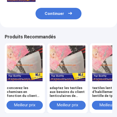
Continuer
Produits Recommandés
concevez les
adaptez les textiles
textiles lentic
chemises en
aux besoins du client
d'habillement 
fonction du client
lenticulaires de
lentille de tpu 
lenticulaires de
chemises de lentille
feuille de che
lentille de feuille
de tissu de
de mode lentic
Meilleur prix
Meilleur prix
Meilleur p
d'habillement de
conception d'images
matérielle flex
matériel lenticulaire
de tpu doux
tissu pour des
de tpu imprimant le
lenticulaire
vêtements