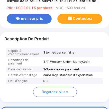
lentille de la feuille australia-160 LPI de lentille de
film lenticulaire mince d'épaisseur de 0.25mm
Prix：USD 0.01-1.5 per sheet
MOQ：500 feuilles
meilleur prix
Contactez
Description De Produit
Capacité
3 tonnes par semaine
d'approvisionnement
Conditions de
T/T, Western Union, MoneyGram
paiement
Délai de livraison
1-3 jours après paiement
Détails d'emballage
emballage standard d'exportation
Lieu d'origine
NC
Regardez plus