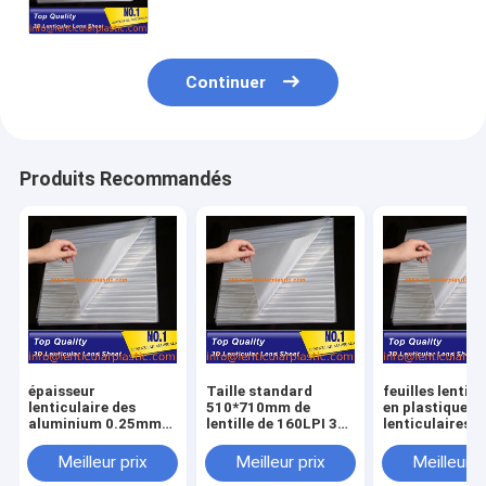
0.25mm
Continuer
Produits Recommandés
épaisseur
Taille standard
feuilles lentic
lenticulaire des
510*710mm de
en plastique
aluminium 0.25mm
lentille de 160LPI 3D
lenticulaires
de secousse 160
d'épaisseur
lenticulaires 
feuille en plastique
lenticulaire des
de lentille de l
Meilleur prix
Meilleur prix
Meilleur p
lenticulaire ultra
feuilles 0.25mm pour
feuille austral