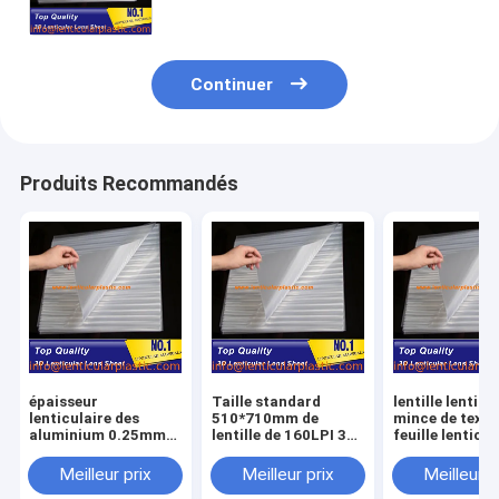
0.25mm à vendre
Continuer
Produits Recommandés
épaisseur
Taille standard
lentille lenticu
lenticulaire des
510*710mm de
mince de textu
aluminium 0.25mm
lentille de 160LPI 3D
feuille lenticul
de secousse 160
d'épaisseur
lenticulaire de
feuille en plastique
lenticulaire des
l'épaisseur 3d 
Meilleur prix
Meilleur prix
Meilleur p
lenticulaire ultra
feuilles 0.25mm pour
feuille buy-0