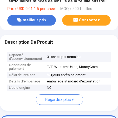
lenticulaires minces de lentille de la feuille australia-
160 LPI de lentille optique d'épaisseur de 0.25mm à
Prix：USD 0.01-1.5 per sheet
MOQ：500 feuilles
vendre
meilleur prix
Contactez
Description De Produit
Capacité
3 tonnes par semaine
d'approvisionnement
Conditions de
T/T, Western Union, MoneyGram
paiement
Délai de livraison
1-3 jours après paiement
Détails d'emballage
emballage standard d'exportation
Lieu d'origine
NC
Regardez plus